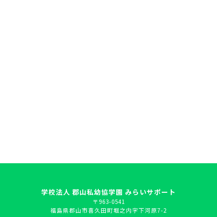
024-959-6750
TEL.
受付時間 8:00～17:00（土日祝休）
みらい幼稚園と同じ番号です
学校法人 郡山私幼協学園 みらいサポート
〒963-0541
福島県郡山市喜久田町堀之内字下河原7-2